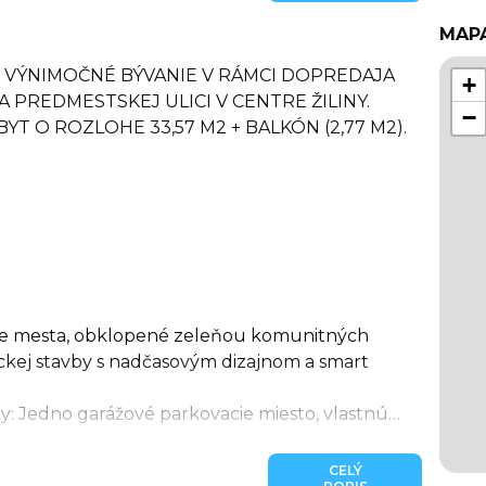
MAP
 VÝNIMOČNÉ BÝVANIE V RÁMCI DOPREDAJA
+
 PREDMESTSKEJ ULICI V CENTRE ŽILINY.
−
 O ROZLOHE 33,57 M2 + BALKÓN (2,77 M2).
tre mesta, obklopené zeleňou komunitných
ickej stavby s nadčasovým dizajnom a smart
: Jedno garážové parkovacie miesto, vlastnú
áhrade na streche, ako aj podiel na spoločných
mpletne dokončený a ktorého súčasťou sú:
CELÝ