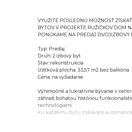
VYUŽITE POSLEDNÚ MOŽNOSŤ ZÍSKAŤ
BYTOV V PROJEKTE RUŽIČKOV DOM NA
PONÚKAME NA PREDAJ DVOJIZBOVÝ BYT
Typ: Predaj
Druh: 2 izbový byt
Stav: rekonštrukcia
Úžitková plocha: 33,57 m2 bez balkóna
Cena. na vyžiadanie
Výnimočné a lukratívne bývanie v cen
záhrad, bohatou históriou funkcionalist
technológiami.
Ku každému bytu získavate automaticky
pivničnú kobku, podiel na komunitnej z
priestoroch domu. Byt odovzdávame ko