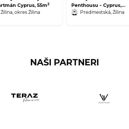
2
artmán Cyprus, 55m
Penthousu - Cyprus,
2
Žilina, okres Žilina
252m
Predmestská, Žilina
NAŠI PARTNERI