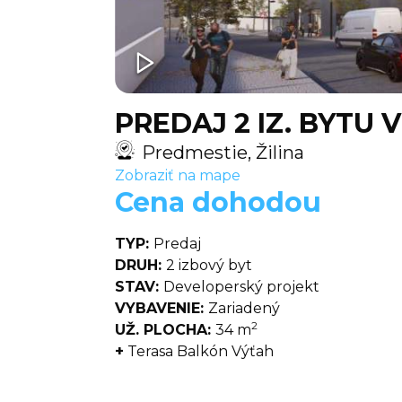
PREDAJ 2 IZ. BYTU
Predmestie, Žilina
Zobraziť na mape
Cena dohodou
TYP:
Predaj
DRUH:
2 izbový byt
STAV:
Developerský projekt
VYBAVENIE:
Zariadený
2
UŽ. PLOCHA:
34 m
+
Terasa Balkón Výťah