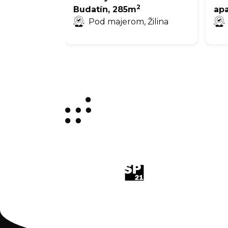
2
Budatín, 285m
ap
Pod majerom, Žilina