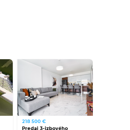
218 500 €
Predaj 3-izbového