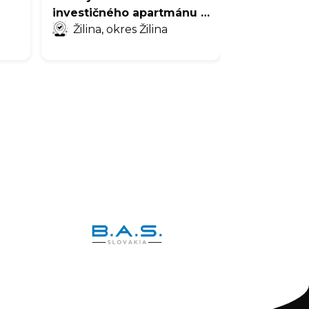
investičného apartmánu -
2
Cyprus, 107m
Žilina, okres Žilina