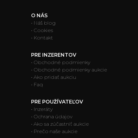
O NÁS
• Náš blog
• Cookies
• Kontakt
PRE INZERENTOV
• Obchodné podmienky
• Obchodné podmienky aukcie
• Ako pridať aukciu
• Faq
PRE POUŽÍVATEĽOV
• Inzeráty
• Ochrana údajov
• Ako sa zúčastniť aukcie
• Prečo naše aukcie