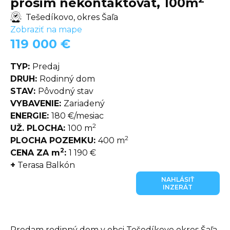
prosim nekontaktovat, 100m
Tešedíkovo, okres Šaľa
Zobraziť na mape
119 000 €
TYP:
Predaj
DRUH:
Rodinný dom
STAV:
Pôvodný stav
VYBAVENIE:
Zariadený
ENERGIE:
180 €/mesiac
2
UŽ. PLOCHA:
100 m
2
PLOCHA POZEMKU:
400 m
2
CENA ZA m
:
1 190 €
+
Terasa Balkón
NAHLÁSIŤ
INZERÁT
Predam rodinný dom v obci Tešedíkovo okres Šaľa